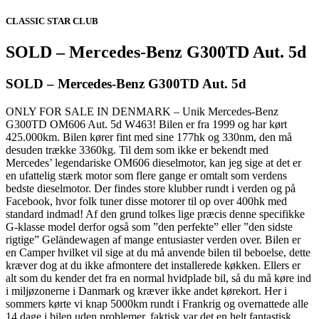
CLASSIC STAR CLUB
SOLD – Mercedes-Benz G300TD Aut. 5d
SOLD – Mercedes-Benz G300TD Aut. 5d
ONLY FOR SALE IN DENMARK – Unik Mercedes-Benz
G300TD OM606 Aut. 5d W463! Bilen er fra 1999 og har kørt
425.000km. Bilen kører fint med sine 177hk og 330nm, den må
desuden trække 3360kg. Til dem som ikke er bekendt med
Mercedes’ legendariske OM606 dieselmotor, kan jeg sige at det er
en ufattelig stærk motor som flere gange er omtalt som verdens
bedste dieselmotor. Der findes store klubber rundt i verden og på
Facebook, hvor folk tuner disse motorer til op over 400hk med
standard indmad! Af den grund tolkes lige præcis denne specifikke
G-klasse model derfor også som ”den perfekte” eller ”den sidste
rigtige” Geländewagen af mange entusiaster verden over. Bilen er
en Camper hvilket vil sige at du må anvende bilen til beboelse, dette
kræver dog at du ikke afmontere det installerede køkken. Ellers er
alt som du kender det fra en normal hvidplade bil, så du må køre ind
i miljøzonerne i Danmark og kræver ikke andet kørekort. Her i
sommers kørte vi knap 5000km rundt i Frankrig og overnattede alle
14 dage i bilen uden problemer, faktisk var det en helt fantastisk